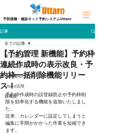
予防接種・健診ネット予約システムUttaro
記事
全ての記事
【予約管理 新機能】予約枠
全ての記事
連続作成時の表示改良・予
お知らせ
約枠一括削除機能リリー
医療機関のIT化
ス！
Uttaro活用
予約枠作成時の誤登録防止や予約枠削
新機能
除を効率化する機能を追加いたしまし
た。
従来、カレンダーに設定してしまうと
編集に手間がかかった作業を短縮でき
ます。