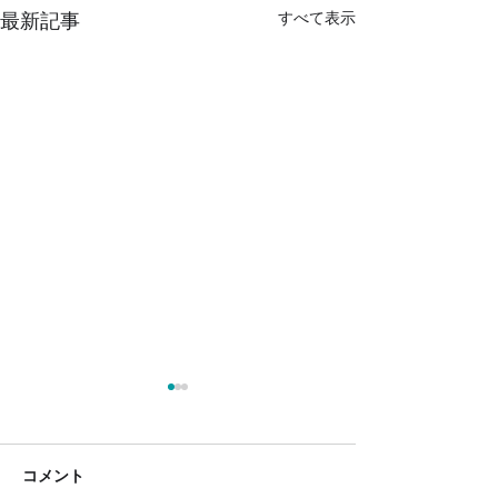
すべて表示
最新記事
【重要】令和8年度の定期
接種化に伴うワクチンマ
スタ追加および一括設定
この度Uttaroでは、2026年4
コメント
のお知らせ