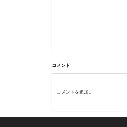
【ご案内】夏季休業と母子手
コメント
帳写真データ化受付休止につ
いて
2026年8月12日正午12時から
2026年8月15日午後1時まで 母子
コメントを追加…
手帳画像のデータ化受付を停止い
たします。 2026年8月17日
（月）より通常通りデータ化を再
開いたします。 操作についての
有人サポートは8/13～8/16までお