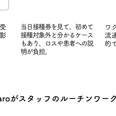
お悩み-2
お
当日接種券を見て、初めて
受
ワ
接種対象外と分かるケース
影
流
もあり、ロスや患者への説
的
明が負担。
taroがスタッフのルーチンワ