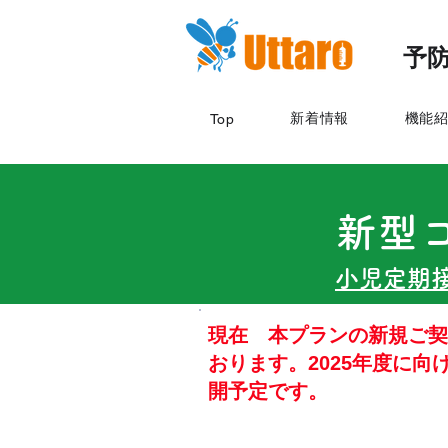
予防
新着情報
機能
Top
新型
小児定期接
​現在 本プランの新規ご
おります。2025年度に
開予定です。