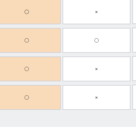
○
×
○
○
○
×
○
×