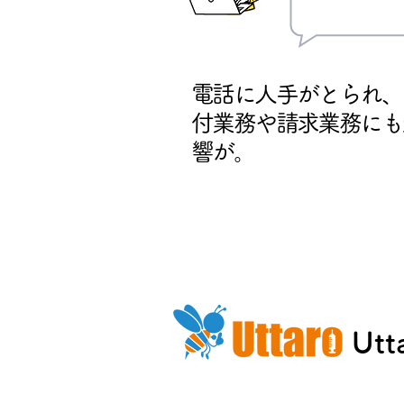
お悩み-1
電話に人手がとられ、
付業務や請求業務にも
響が。
Ut