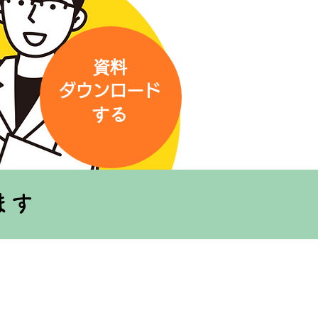
​資料
​
ダウンロード
する
ます