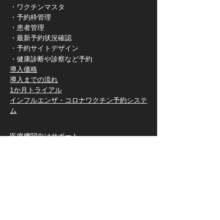
・ワクチンマスタ
・予約枠管理
・患者管理
・最新予約状況確認
・予約サイトデザイン
​・健康診断や診察など予約
​導入価格
​導入までの流れ
​1か月トライアル
​インフルエンザ・コロナワクチン予約システ
ム
医療機関向けサポート
FAQ
資料請求
​新着情報
病院での導入実績
​契約医療機関インタビュー
​公開予約サイト一覧
​​セキュリティ・BCPについて
FF