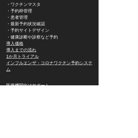
・ワクチンマスタ
・予約枠管理
・患者管理
・最新予約状況確認
・予約サイトデザイン
​・健康診断や診察など予約
​導入価格
​導入までの流れ
​1か月トライアル
​インフルエンザ・コロナワクチン予約システ
ム
医療機関向けサポート
FAQ
資料請求
​新着情報
病院での導入実績
​契約医療機関インタビュー
​公開予約サイト一覧
​​セキュリティ・BCPについて
FF