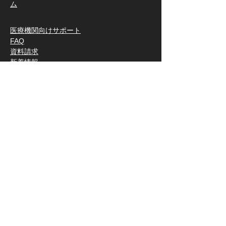
ム
医療機関向けサポート
FAQ
資料請求
​新着情報
病院での導入実績
​契約医療機関インタビュー
​公開予約サイト一覧
​​セキュリティ・BCPについて
FF
UttaroGENKI手帳とは
​ワクチン図鑑
FF
​運営：ビープラスシステムズ株式会社
​情報セキュリティ方針
|
個人情報保護方針
｜
クッキー利用について