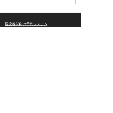
マスタの更新を実施いたしま
などネット予約
す。 1. 【2026年3月2日
ルダウンロード
（月）夜間】新マスタの追加
と予約枠の自動置き換え 新年
医療機関向け予約システム
度の予約受付を円滑に開始で
機能
きるよう、夜間に一括作業を
・ワクチンマスタ
行います。 新マスタの追加：
・予約枠管理
以下のワクチンを「ワクチン
・患者管理
マスタ」へ一斉追加いたしま
・最新予約状況確認
す。 高齢者定期接種向け肺炎
・予約サイトデザイン
​・健康診断や診察など予約
球菌：
​導入価格
​導入までの流れ
​1か月トライアル
​インフルエンザ・コロナワクチン予約システ
ム
医療機関向けサポート
FAQ
資料請求