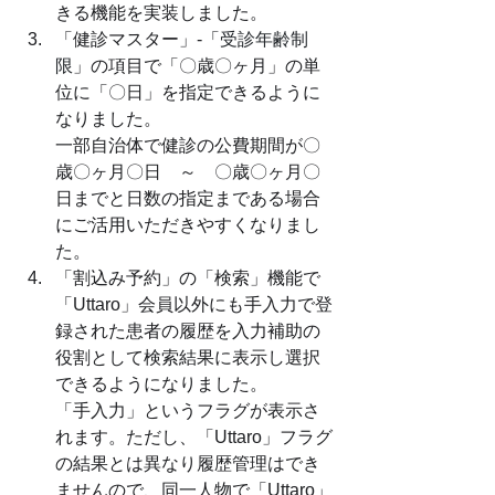
きる機能を実装しました。
「健診マスター」-「
受診年齢制
限
」の項目で「〇歳〇ヶ月」の単
位に「〇日」を指定できるように
なりました。
一部自治体で健診の公費期間が〇
歳〇ヶ月〇日　～　〇歳〇ヶ月〇
日までと日数の指定まである場合
にご活用いただきやすくなりまし
た。
「割込み予約」の「検索」機能で
「Uttaro」会員以外にも手入力で登
録された患者の履歴を入力補助の
役割として検索結果に表示し選択
できるようになりました。
「手入力」というフラグが表示さ
れます。ただし、「Uttaro」フラグ
の結果とは異なり履歴管理はでき
ませんので、同一人物で「Uttaro」