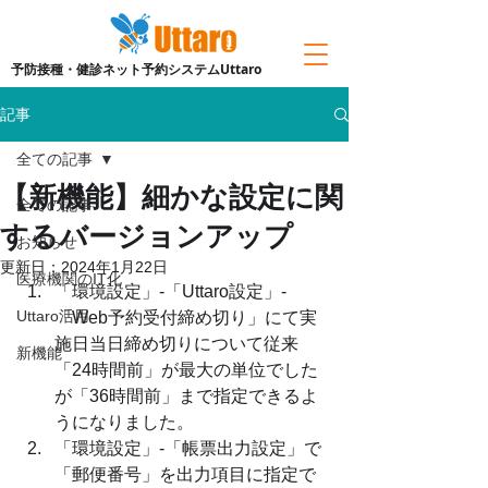
予防接種・健診ネット予約システムUttaro
記事
全ての記事
【新機能】細かな設定に関
全ての記事
するバージョンアップ
お知らせ
更新日：
2024年1月22日
医療機関のIT化
「環境設定」-「Uttaro設定」-
Uttaro活用
「Web予約受付締め切り」にて実
施日当日締め切りについて従来
新機能
「24時間前」が最大の単位でした
が「36時間前」まで指定できるよ
うになりました。
「環境設定」-「帳票出力設定」で
「郵便番号」を出力項目に指定で