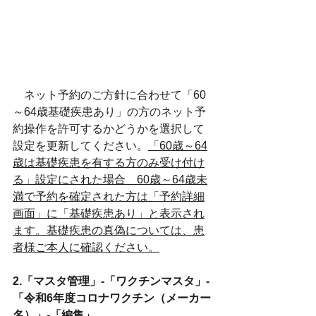
　ネット予約のご方針に合わせて「60
～64歳基礎疾患あり」の方のネット予
約操作を許可するかどうかを選択して
設定を更新してください。
「60歳～64
歳は基礎疾患を有する方のみ受け付け
る」設定にされた場合　60
歳～64歳未
満で予約を確定された方は「予約詳細
画面」に「基礎疾患あり」と表示され
ます。基礎疾患の真偽については、患
者様ご本人に確認ください。
2.「マスタ管理」-「ワクチンマスタ」-
「令和6年度コロナワクチン（メーカー
名）」-「編集」