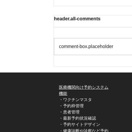
【重要】予約当日満年齢の計
header.all-comments
算方法変更に関するお知らせ
いつも予防接種・健診受付予約シ
ステム「Uttaro」をご利用いただ
comment-box.placeholder
き、誠にありがとうございます。
Uttaro広報担当です。 この度、医
療機関管理画面の「予約詳細」等
における、予約者の「予約当日満
年齢」の計算方法を変更すること
となりましたので、ご案内申し上
医療機関向け予約システム
げます。 ■ 変更の概要 これまで
機能
Uttaro上では、誕生日応当日に月
・ワクチンマスタ
・予約枠管理
齢および年齢が繰り上がるよう表
・患者管理
示しておりましたが、日本の民法
・最新予約状況確認
の加齢ルール（誕
・予約サイトデザイン
​・健康診断や診察など予約