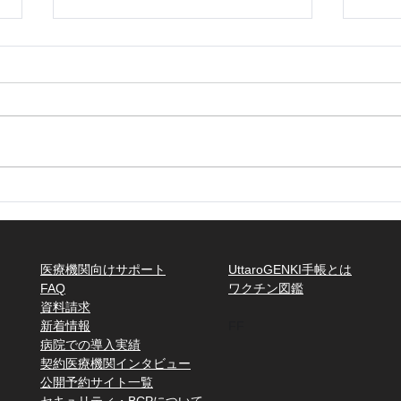
【重要】令和8年度の定期接
種化に伴うワクチンマスタ追
加および一括設定のお知らせ
この度Uttaroでは、2026年4月か
らの高齢者肺炎球菌定期接種の切
り替えや新ワクチンの登場に合わ
せ、以下の通りマスタの更新を実
施いたします。 1. 【2026年3月2
【新
日（月）夜間】新マスタの追加と
どネ
予約枠の自動置き換え 新年度の
ンロ
予約受付を円滑に開始できるよ
医療機関向けサポート
UttaroGENKI手帳とは
う、夜間に一括作業を行います。
FAQ
​ワクチン図鑑
新マスタの追加： 以下のワクチ
資料請求
ンを「ワクチンマスタ」へ一斉追
​新着情報
FF
加いたします。 高齢者定期接種
病院での導入実績
​契約医療機関インタビュー
向け肺炎球菌：
​公開予約サイト一覧