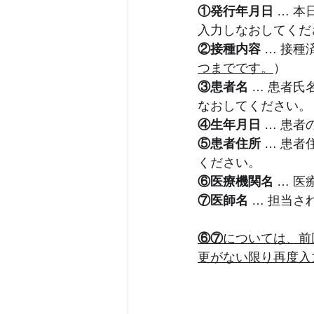
①発行年月日
 … 
入力しなおしてくだ
②接種内容
 … 接
つまでです。
）
③患者名
 … 患者
なおしてください。
④生年月日
 … 患
⑤患者住所
 … 患
ください。
⑥医療機関名
 … 
⑦医師名
 … 担当
⑥⑦
については、前
更がない限り再度入