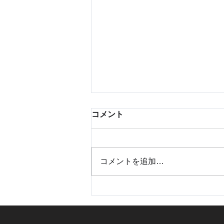
Uttaro 2025年度機能改定で
コメント
できる柔軟なインフルエン
ザ・コロナ予約枠設定 Tips
インフルエンザワクチンのシーズ
Parｔ4
ンが近づき、多くの医療機関様で
コメントを追加…
予約枠設定の準備を進められてい
ることと存じます。 そこで今回
は、お問い合わせの多いインフル
エンザワクチンと他のワクチン
（フルミスト・新型コロナワクチ