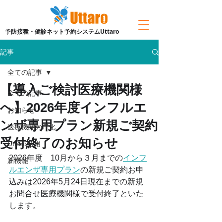
予防接種・健診ネット予約システムUttaro
記事
全ての記事
【導入ご検討医療機関様
全ての記事
へ】2026年度インフルエ
お知らせ
ンザ専用プラン新規ご契約
医療機関のIT化
受付終了のお知らせ
Uttaro活用
2026年度　10月から３月までの
インフ
新機能
ルエンザ専用プラン
の新規ご契約お申
込みは2026年5月24日現在までの新規
お問合せ医療機関様で受付終了といた
します。