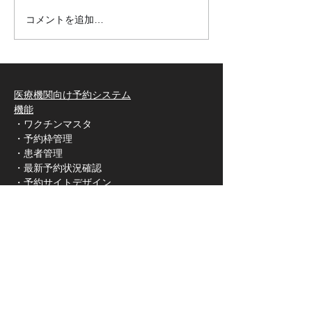
ムの提供で医療現場を支える
ございます。Utta
コメントを追加…
企業・予防接種・健診予約シ
です。 この度、
ステムを提供する企業として
画面の「予約詳細
Uttaroの紹介記事を掲載いた
る、予約者の「予
きました。 https://kango-
齢」の計算方法を
医療機関向け予約システム
oshigoto.jp/media/article/816
ととなりましたの
機能
14/#title2
申し上げます。 ■
・ワクチンマスタ
これまでUttaro
・予約枠管理
日応当日に月齢お
・患者管理
繰り上がるよう表
・最新予約状況確認
ましたが、日本の
・予約サイトデザイン
​・健康診断や診察など予約
ルール（誕
​導入価格
​導入までの流れ
​1か月トライアル
​インフルエンザ・コロナワクチン予約システ
ム
医療機関向けサポート