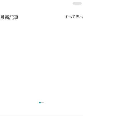
すべて表示
最新記事
レバウェル看護にて確か
【重要】予約当
な情報や画期的なシステ
の計算方法変更