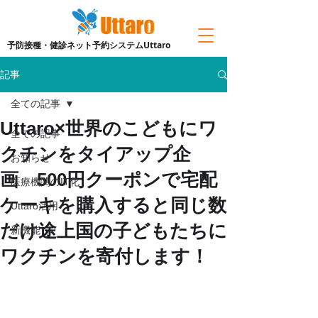
予防接種・健診ネット予約システムUttaro
記事
全ての記事
Uttaro×世界のこどもにワ
全ての記事
クチンをタイアップ企
お知らせ
画 500円クーポンで宅配
医療機関のIT化
ケーキを購入すると同じ数
Uttaro活用
だけ途上国の子どもたちに
新機能
ワクチンを寄付します！