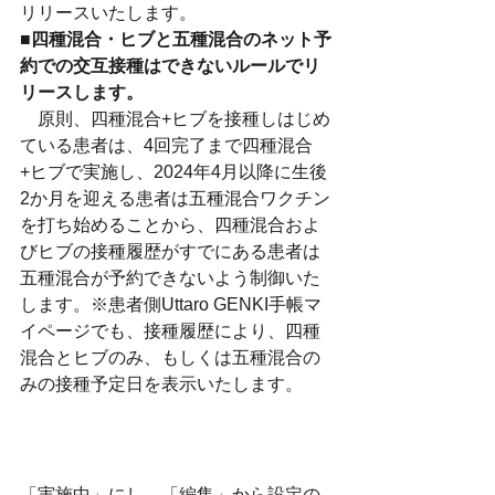
リリースいたします。
■四種混合・ヒブと五種混合のネット予
約での交互接種はできないルールでリ
リースします。
　原則、四種混合+ヒブを接種しはじめ
ている患者は、4回完了まで四種混合
+ヒブで実施し、2024年4月以降に生後
2か月を迎える患者は五種混合ワクチン
を打ち始めることから、四種混合およ
びヒブの接種履歴がすでにある患者は
五種混合が予約できないよう制御いた
します。※患者側Uttaro GENKI手帳マ
イページでも、接種履歴により、四種
混合とヒブのみ、もしくは五種混合の
みの接種予定日を表示いたします。
「実施中」にし、「編集」から設定の