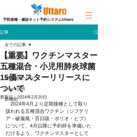
予防接種・健診ネット予約システムUttaro
記事
全ての記事
【重要】ワクチンマスター
全ての記事
五種混合・小児用肺炎球菌
お知らせ
15価マスターリリースに
医療機関のIT化
ついて
Uttaro活用
更新日：
2024年2月20日
新機能
　2024年4月より定期接種として取り
扱われる五種混合ワクチン（ジフテリ
ア・破傷風・百日咳・ポリオ・ヒブ）
について、4月以降に予約枠を準備いた
だけるよう、ワクチンマスターとして