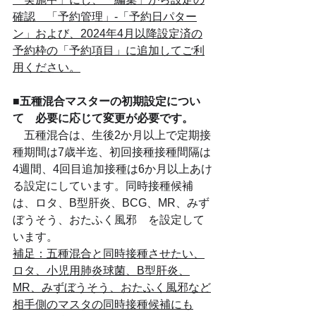
確認　「予約管理」-「予約日パター
ン」および、2024年4月以降設定済の
予約枠の「予約項目」に追加してご利
用ください。
■五種混合マスターの初期設定につい
て　必要に応じて変更が必要です。
　五種混合は、生後2か月以上で定期接
種期間は7歳半迄、初回接種接種間隔は
4週間、4回目追加接種は6か月以上あけ
る設定にしています。同時接種候補
は、ロタ、B型肝炎、BCG、MR、みず
ぼうそう、おたふく風邪　を設定して
います。
補足：五種混合と同時接種させたい、
ロタ、小児用肺炎球菌、B型肝炎、
MR、みずぼうそう、おたふく風邪など
相手側のマスタの同時接種候補にも