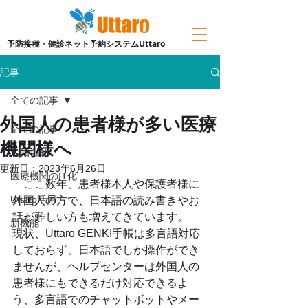
予防接種・健診ネット予約システムUttaro
記事
全ての記事
外国人の患者様が多い医療
全ての記事
機関様へ
お知らせ
更新日：
2023年6月26日
医療機関のIT化
　ここ数年、患者様本人や保護者様に
Uttaro活用
外国人の方で、日本語の読み書きやお
話が難しい方も増えてきています。
新機能
現状、Uttaro GENKI手帳は多言語対応
しておらず、日本語でしか操作ができ
ませんが、ヘルプセンターは外国人の
患者様にもできるだけ対応できるよ
う、多言語でのチャットボットやメー