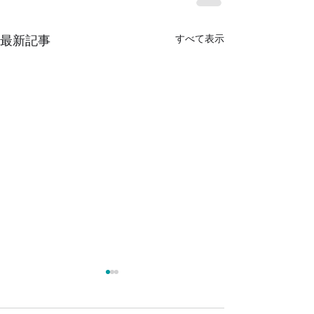
すべて表示
最新記事
レバウェル看護にて確か
【重要】予約当
な情報や画期的なシステ
の計算方法変更