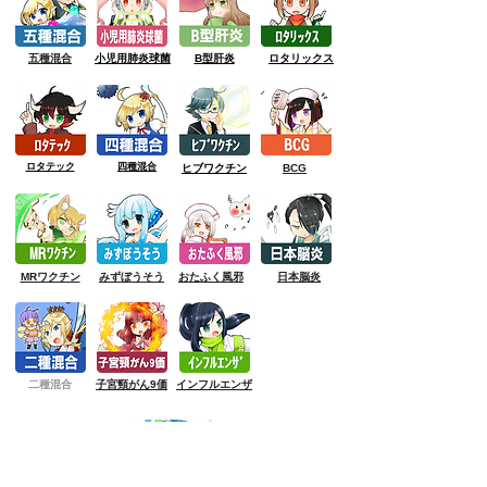
五種混合
小児用肺炎球菌
B型肝炎
ロタリックス
ロタテック
四種混合
ヒブワクチン
BCG
MRワクチン
みずぼうそう
おたふく風邪
日本脳炎
二種混合
子宮頸がん9価
インフルエンザ