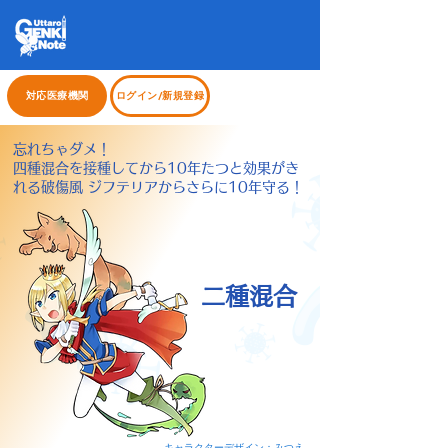
対応医療機関
ログイン/新規登録
忘れちゃダメ！
四種混合を接種してから10年たつと効果がき
れる破傷風 ジフテリアからさらに10年守る！
二種混合
キャラクターデザイン：みつえ